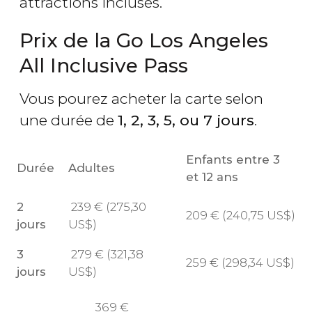
attractions incluses.
Prix de la Go Los Angeles
All Inclusive Pass
Vous pourez acheter la carte selon
une durée de
1, 2, 3, 5, ou 7 jours
.
Enfants entre 3
Durée
Adultes
et 12 ans
2
239
€
(275,30
209
€
(240,75
US$
)
jours
US$
)
3
279
€
(321,38
259
€
(298,34
US$
)
jours
US$
)
369
€