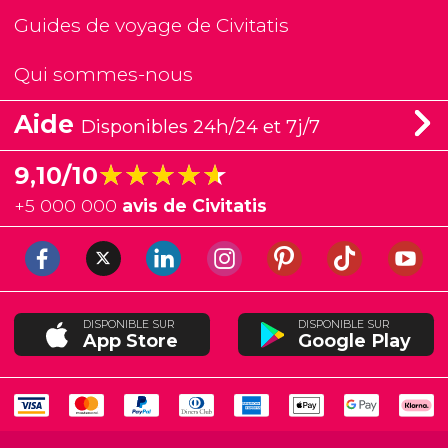
Guides de voyage de Civitatis
Qui sommes-nous
Aide
Disponibles 24h/24 et 7j/7
★★★★★
★★★★★
9,10/10
+
5 000 000
avis de Civitatis
DISPONIBLE SUR
DISPONIBLE SUR
App Store
Google Play