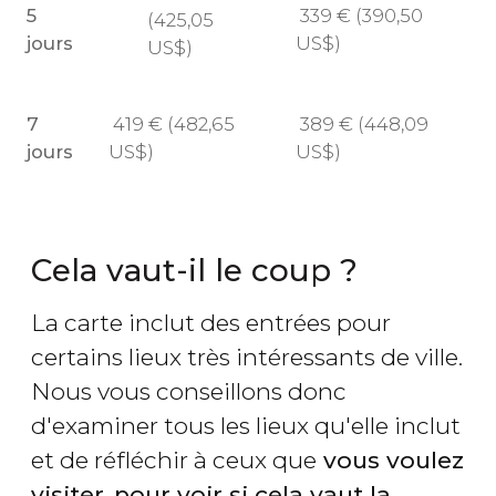
5
339
€
(390,50
(425,05
jours
US$
)
US$
)
7
419
€
(482,65
389
€
(448,09
jours
US$
)
US$
)
Cela vaut-il le coup ?
La carte inclut des entrées pour
certains lieux très intéressants de ville.
Nous vous conseillons donc
d'examiner tous les lieux qu'elle inclut
et de réfléchir à ceux que
vous voulez
visiter
,
pour voir si cela vaut la