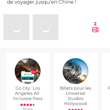
de voyager jusqu'en Chine !
2
Go City : Los
Billets pour les
F
Angeles All-
Universal
Inclusive Pass
Studios
Hollywood
39 avis